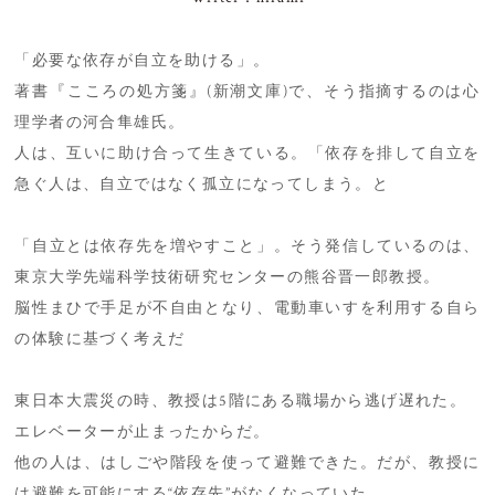
「必要な依存が自立を助ける」。
著書『こころの処方箋』(新潮文庫)で、そう指摘するのは心
理学者の河合隼雄氏。
人は、互いに助け合って生きている。「依存を排して自立を
急ぐ人は、自立ではなく孤立になってしまう。と
「自立とは依存先を増やすこと」。そう発信しているのは、
東京大学先端科学技術研究センターの熊谷晋一郎教授。
脳性まひで手足が不自由となり、電動車いすを利用する自ら
の体験に基づく考えだ
東日本大震災の時、教授は5階にある職場から逃げ遅れた。
エレベーターが止まったからだ。
他の人は、はしごや階段を使って避難できた。だが、教授に
は避難を可能にする“依存先”がなくなっていた。